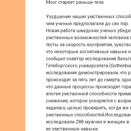
Мозг стареет раньше тела
Ухудшение наших умственных способн
чем ученые предполагали до сих пор.
Новая работа шведских ученых убеди
умственных возможностей человека п
тесты на скорость восприятия, чувств
что некоторые когнитивные навыки на
сообщил соавтор исследования Вальгеи
Гетеборгского университета (Gothenb
исследования демонстрировали, что 
происходит за пять лет до смерти, од
что данные процессы происходят го
апогея умственной способности приме
снижение, которое ускоряется с возр
задалась целью проверить, когда же 
умственных способностей.Исследовани
исследовали 288 мужчин и женщин в в
их умственные навыки.