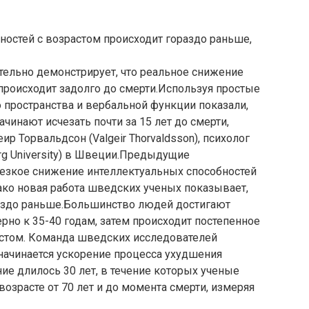
остей с возрастом происходит гораздо раньше,
тельно демонстрирует, что реальное снижение
роисходит задолго до смерти.Используя простые
о пространства и вербальной функции показали,
чинают исчезать почти за 15 лет до смерти,
р Торвальдсон (Valgeir Thorvaldsson), психолог
urg University) в Швеции.Предыдущие
резкое снижение интеллектуальных способностей
нако новая работа шведских ученых показывает,
раздо раньше.Большинство людей достигают
рно к 35-40 годам, затем происходит постепенное
астом. Команда шведских исследователей
начинается ускорение процесса ухудшения
е длилось 30 лет, в течение которых ученые
озрасте от 70 лет и до момента смерти, измеряя