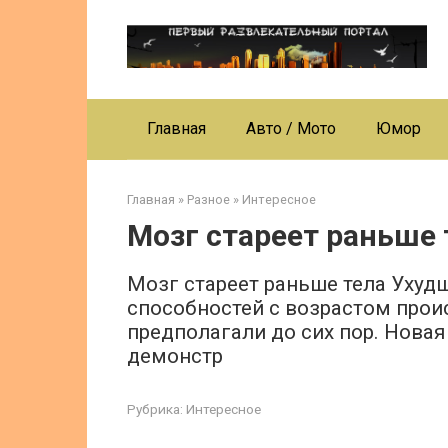
Перейти
к
контенту
Главная
Авто / Мото
Юмор
Главная
»
Разное
»
Интересное
Мозг стареет раньше 
Мозг стареет раньше тела Уху
способностей с возрастом прои
предполагали до сих пор. Нова
демонстр
Рубрика:
Интересное