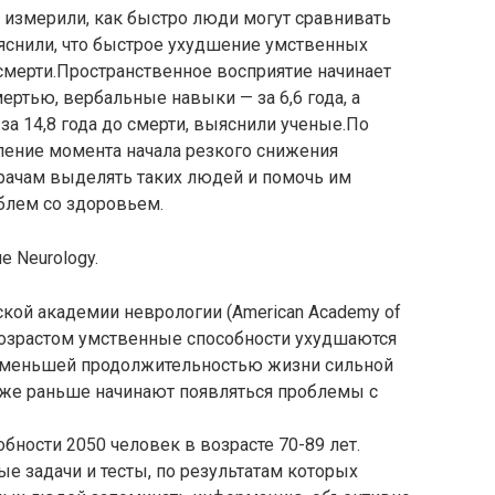
 измерили, как быстро люди могут сравнивать
ыяснили, что быстрое ухудшение умственных
 смерти.Пространственное восприятие начинает
мертью, вербальные навыки — за 6,6 года, а
за 14,8 года до смерти, выяснили ученые.По
ение момента начала резкого снижения
рачам выделять таких людей и помочь им
блем со здоровьем.
е Neurology.
кой академии неврологии (American Academy of
 возрастом умственные способности ухудшаются
 с меньшей продолжительностью жизни сильной
же раньше начинают появляться проблемы с
ности 2050 человек в возрасте 70-89 лет.
е задачи и тесты, по результатам которых