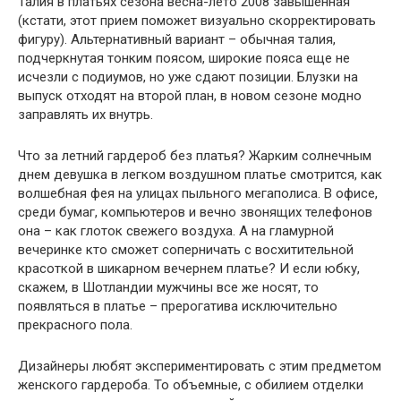
Талия в платьях сезона весна-лето 2008 завышенная
(кстати, этот прием поможет визуально скорректировать
фигуру). Альтернативный вариант – обычная талия,
подчеркнутая тонким поясом, широкие пояса еще не
исчезли с подиумов, но уже сдают позиции. Блузки на
выпуск отходят на второй план, в новом сезоне модно
заправлять их внутрь.
Что за летний гардероб без платья? Жарким солнечным
днем девушка в легком воздушном платье смотрится, как
волшебная фея на улицах пыльного мегаполиса. В офисе,
среди бумаг, компьютеров и вечно звонящих телефонов
она – как глоток свежего воздуха. А на гламурной
вечеринке кто сможет соперничать с восхитительной
красоткой в шикарном вечернем платье? И если юбку,
скажем, в Шотландии мужчины все же носят, то
появляться в платье – прерогатива исключительно
прекрасного пола.
Дизайнеры любят экспериментировать с этим предметом
женского гардероба. То объемные, с обилием отделки