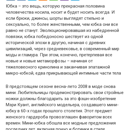
Юбка – это вещь, которую прекрасная половина
человечества носила, носит и будет носить всегда. И
если брюки, джинсы, шорты выглядят стильно и
сексуально, то более женственными, чем юбка они все
равно не станут. Эволюционировавшая из набедренной
повязки, юбка победоносно шествует из одной
исторической эпохи в другую, начиная с древних
цивилизаций, через средневековье, в современный мир
моды и гламура. При этом, конечно, претерпевая все
новые и новые метаморфозы – начиная от
тяжеловесного кринолина и заканчивая эпатажной
микро-юбкой, едва прикрывающей интимные части тела
В предстоящем сезоне весна-лето 2008 в моде снова
мини. Любительницы продемонстрировать свои стройные
ножки должны благодарить за это фэшн-изобретение
Мэри Куант, английского модельера, создавшего мини-
юбку в 60-х годах прошлого столетия. Этот предмет
женского гардероба провозглашен фаворитом всех
времен. Мини-юбка обошла все модные предложения
последних лет, включая пончо и ботинки в стиле