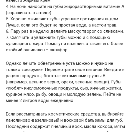
нанести жирный крем
4. На ночь наносите на губы жирорастворимый витамин А
(спрашивать в аптеке).
5. Хорошо оживляют губы утренние протирания льдом.
Лучше, если это будет не простая вода, а настои трав.
6. Пару раз в неделю делайте маску: творог со сливками.
7. Смягчить и увлажнить губы можно и с помощью
кулинарного жира. Помогут и вазелин, а также его более
стойкий эквивален – аквафор.
Однако лечить обветренные уста можно и нужно не
только «снаружи». Пересмотрите свое питание. Введите в
рацион продукты, богатые витаминами группы В
(например, цельное зерно, орехи, зеленые овощи). Губы
«любят» кисломолочные продукты, сыр, яичные желтки,
куриное мясо, рыбу, овощи и молодую зелень. Пейте не
менее 2 литров воды ежедневно.
Если рассматривать косметические средства, выбирайте
ланолиново-вазелиновый и восковой бальзамы для губ.
Последний содержит пчелиный воск, масла кокоса, мяты