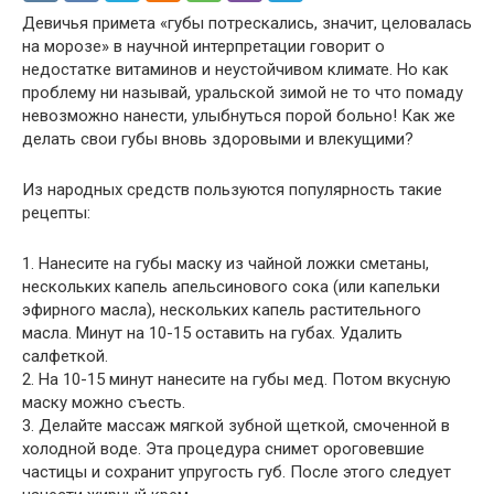
Девичья примета «губы потрескались, значит, целовалась
на морозе» в научной интерпретации говорит о
недостатке витаминов и неустойчивом климате. Но как
проблему ни называй, уральской зимой не то что помаду
невозможно нанести, улыбнуться порой больно! Как же
делать свои губы вновь здоровыми и влекущими?
Из народных средств пользуются популярность такие
рецепты:
1. Нанесите на губы маску из чайной ложки сметаны,
нескольких капель апельсинового сока (или капельки
эфирного масла), нескольких капель растительного
масла. Минут на 10-15 оставить на губах. Удалить
салфеткой.
2. На 10-15 минут нанесите на губы мед. Потом вкусную
маску можно съесть.
3. Делайте массаж мягкой зубной щеткой, смоченной в
холодной воде. Эта процедура снимет ороговевшие
частицы и сохранит упругость губ. После этого следует