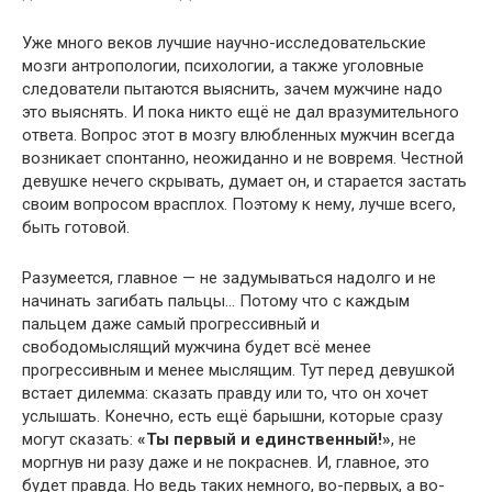
Уже много веков лучшие научно-исследовательские
мозги антропологии, психологии, а также уголовные
следователи пытаются выяснить, зачем мужчине надо
это выяснять. И пока никто ещё не дал вразумительного
ответа. Вопрос этот в мозгу влюбленных мужчин всегда
возникает спонтанно, неожиданно и не вовремя. Честной
девушке нечего скрывать, думает он, и старается застать
своим вопросом врасплох. Поэтому к нему, лучше всего,
быть готовой.
Разумеется, главное — не задумываться надолго и не
начинать загибать пальцы… Потому что с каждым
пальцем даже самый прогрессивный и
свободомыслящий мужчина будет всё менее
прогрессивным и менее мыслящим. Тут перед девушкой
встает дилемма: сказать правду или то, что он хочет
услышать. Конечно, есть ещё барышни, которые сразу
могут сказать:
«Ты первый и единственный!»
, не
моргнув ни разу даже и не покраснев. И, главное, это
будет правда. Но ведь таких немного, во-первых, а во-