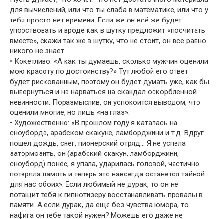
для вычислений, или что ты слаба в математике, или что у
тебя просто нет времени. Если же он всё же будет
упорствовать и вроде как в шутку предложит «посчитать
вместе», скажи так же в шутку, что не стоит, он всё равно
никого не знает.
• Кокетливо: «А как ты думаешь, сколько мужчин оценили
мою красоту по достоинству?» Тут любой его ответ
будет рискованным, поэтому он будет думать уже, как бы
вывернуться и не нарваться на скандал оскорбленной
невинности. Поразмыслив, он успокоится выводом, что
оценили многие, но лишь «на глаз».
• Художественно: «В прошлом году я каталась на
сноуборде, арабском скакуне, ламборджини и т.д. Вдруг
пошел дождь, снег, пионерский отряд… Я не успела
затормозить, он (арабский скакун, ламборджини,
сноуборд) понёс, я упала, ударилась головой, частично
потеряла память и теперь это навсегда останется тайной
для нас обоих». Если любимый не дурак, то он не
потащит тебя к гипнотизеру восстанавливать провалы в
памяти. А если дурак, да ещё без чувства юмора, то
нафига он тебе такой нужен? Можешь его даже не