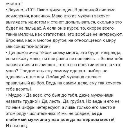
считать!
• Заумно: «101! Плюс-минус один. В двоичной системе
исчисления, конечно». Мало кто из мужчин захочет
выглядеть идиотом и станет допытываться, сколько это
будет на пальцах. А если он в курсе, то, скорее всего,
такие мелочи, как статистика, его вообще не интересуют.
Впрочем, как и многое другое, не относящееся к миру
«высоких технологий».
• Дипломатично: «Если скажу много, это будет неправда,
если скажу мало, ты все равно не поверишь…» Зачем тебе
напрягаться и вычислять, что в его понятии много, а что
мало? Предоставь ему самому сделать выбор, не
вдаваясь в детали. Любящий мужчина сделает
правильный выбор. Ведь на самом деле, ему так хочется
тебе верить!
• Мудро: «Да всех, кто был до тебя, даже мужчинами
назвать трудно!» Да, лесть. Да, грубая. Но ведь и его не
точные цифры интересуют, а лишь только его место в
этом ряду числительных. И мы не соврем,
ведь
любимый мужчина у нас всегда на первом месте!
И наконец: