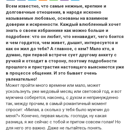
Всем известно, что самые нежные, крепкие и
долговечные отношения, в народе исконно
называемые любовью, основаны на взаимном
доверии и искренности. Каждый влюбленный хочет
знать о своем избраннике как можно больше и
подробнее: что он любит, что ненавидит, чего боится
и чем гордится, чем живет, дышит, интересуется и
как он жил до тебя? А главное, с кем? Мало кто, я
думаю, при первой встрече сует другому анкету с
ручкой и отходит в сторону, поэтому подробности
прошлого и пристрастия настоящего выясняются уже
в процессе общения. И это бывает очень
увлекательно!
Может пройти много времени или мало, может
ускользнуть уже медовый месяц или световой год, и вот
мужчина соберется, наконец, с духом и непринужденно
так, между прочим, в самый романтичный момент
спросит: «Милая, а сколько у тебя было мужчин до
меня?» Конечно, первая мысль: господи, ну какая
разница, я же сейчас с тобой и притом совсем голая! Но
для него это важно. Даже не пытайтесь понять.