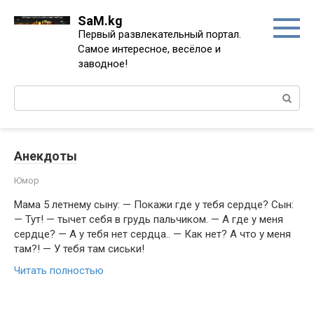
Перейти
SaM.kg
к
Первый развлекательный портал.
контенту
Самое интересное, весёлое и
заводное!
Поиск:
Анекдоты
Юмор
Мама 5 летнему сыну: — Покажи где у тебя сердце? Сын:
— Тут! — тычет себя в грудь пальчиком. — А где у меня
сердце? — А у тебя нет сердца.. — Как нет? А что у меня
там?! — У тебя там сиськи!
Читать полностью