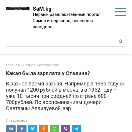
Перейти
SaM.kg
к
Первый развлекательный портал.
контенту
Самое интересное, весёлое и
заводное!
Поиск:
Главная
»
Разное
»
Интересное
Какая была зарплата у Сталина?
В разное время разная. Например,в 1936 году он
получал 1200 рублей в месяц, а в 1952 году –
уже 10 тысяч при средней по стране 600-
700рублей. По воспоминаниям дочери
Светланы Аллилуевой, зар
Интересное